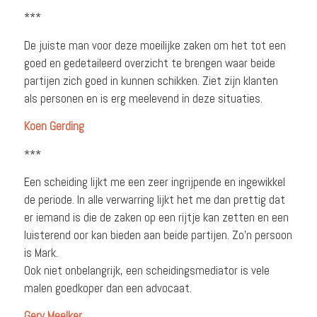
***
De juiste man voor deze moeilijke zaken om het tot een
goed en gedetaileerd overzicht te brengen waar beide
partijen zich goed in kunnen schikken. Ziet zijn klanten
als personen en is erg meelevend in deze situaties.
Koen Gerding
***
Een scheiding lijkt me een zeer ingrijpend
e en ingewikkel
de periode. In alle verwarring
lijkt het me dan prettig dat
er
iemand is die de zaken op een rijtje kan zetten en een
luisterend
oor kan bieden aan beide partijen. Zo’n persoon
is Mark.
Ook niet onbelangri
jk, een scheidings
mediator is vele
malen goedkoper dan een advocaat.
Gery Meelker