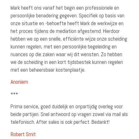
Mark heeft ons vanaf het begin een profession
ele en
persoonlij
ke benadering
gegeven. Specifiek op basis van
onze situatie en -behoefte heeft Mark de werkwijze en
het proces tijdens de mediation afgestemd.
Hierdoor
hebben we op een snelle, efficiënte
wijze onze scheiding
kunnen regelen, met een persoonlij
ke begeleidin
g en
nuances op die zaken waar wij dit wensten. Zo hebben
we de scheiding in een kort tijdsbeste
k kunnen regelen
met een beheersbaa
r kostenplaa
tje.
Anoniem
***
Prima service, goed duidelijk en onpartijdig overleg voor
beide partijen. Snel antwoord op vragen zowel via mail als
telefonisch. After sales is ook perfect. Bedankt!
Robert Smit